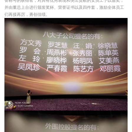
誉称号的获得者，对具有优秀表现和突出贡献的女员工予以嘉奖，
并由董总上台进行颁发奖杯、荣誉证书以及四件套，激励全体员工
们再接再厉，勇创佳绩。