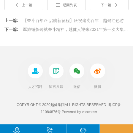
上一篇
返回列表
下一篇
上一篇:
【奋斗百年路 启航新征程】庆祝建党百年，越健红色游学之旅
下一篇:
军旅锤炼铸就奋斗精神，越健人迎来2021年第一次大集结！
人才招聘
留言反馈
微信
微博
COPYRIGHT ©
2020越健集团
ALL RIGHTS RESERVED.
粤ICP备
11084876号
Powered by
vancheer