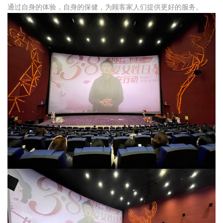
通过自身的体验，自身的保健，为顾客家人们提供更好的服务。