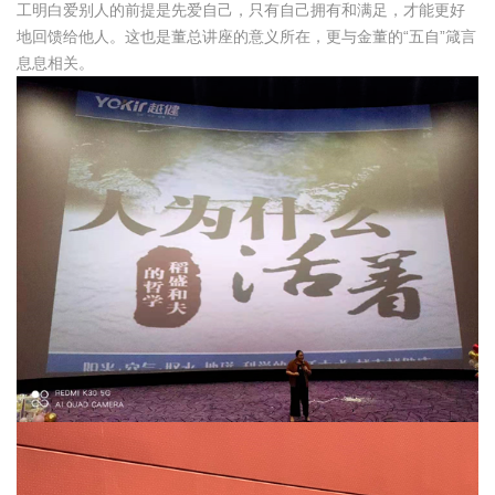
工明白爱别人的前提是先爱自己，只有自己拥有和满足，才能更好
地回馈给他人。这也是董总讲座的意义所在，更与金董的“五自”箴言
息息相关。