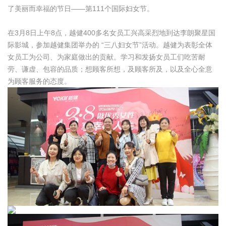
了美丽而幸福的节日——第111个国际妇女节。
在3月8日上午8点，越健400多名女员工兴高采烈地到达李朗聚星国
际影城，参加越健集团举办的 “三八妇女节”活动。越健为表彰全体
女员工为公司、为家庭做出的贡献。学习和发扬女员工们吃苦耐
劳、谦虚、包容的品质；想顾客所想，及顾客所及，以及全心全意
为顾客服务的态度。